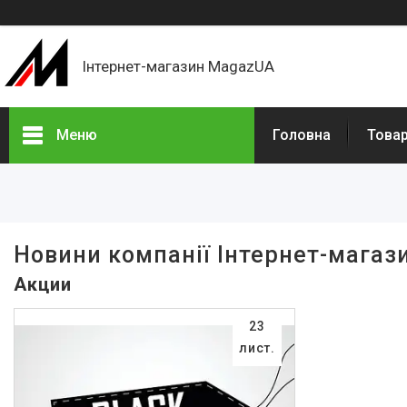
Інтернет-магазин MagazUA
Меню
Головна
Това
Товари
Акції
Новинки
Новини компанії Інтернет-мага
Про нас
Акции
Відгуки
23
Доставка і оплата
лист.