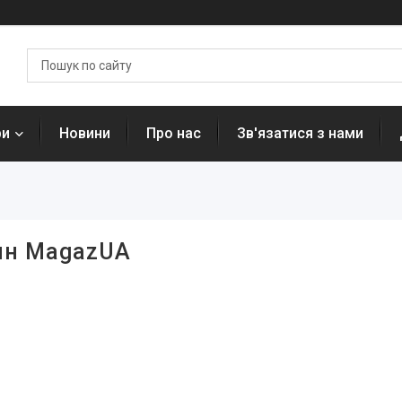
ри
Новини
Про нас
Зв'язатися з нами
зин MagazUA