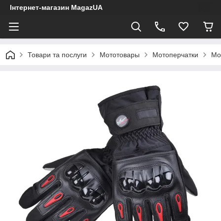
Інтернет-магазин MagazUA
Товари та послуги
Мототовары
Мотоперчатки
Мо