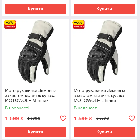
Купити
Купити
–6%
–6%
Мото рукавички Зимові із
Мото рукавички Зимові із
захистом кістячок кулака
захистом кістячок кулака
MOTOWOLF M Білий
MOTOWOLF L Білий
MDL0318
MDL0318
В наявності
В наявності
1 599
1 599
₴
₴
1 699 ₴
1 699 ₴
Купити
Купити