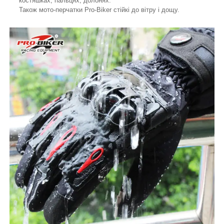
костяшках, пальцях, долонях.
Також мото-перчатки Pro-Biker стійкі до вітру і дощу.