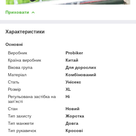
Приховати
Характеристики
Основні
Виробник
Probiker
Країна виробник
Китай
Вікова група
Для дорослих
Матеріал
Комбінований
Стать
Унісекс
Розмір
XL
Регульована застібка на
Ні
зап'ясті
Стан
Новий
Тип захисту
Жорстка
Тип манжети
Довга
Тип рукавичок
Кросові