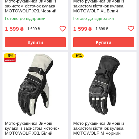
Мото-рукавички Зимові із
Мото рукавички Зимові із
захистом кісточок кулака
захистом кістячок кулака
MOTOWOLF XXL Чорний
MOTOWOLF XL Білий
MDL0318
MDL0318
Готово до відправки
Готово до відправки
1 599
1 599
₴
₴
1 699 ₴
1 699 ₴
Купити
Купити
–6%
–6%
Мото-рукавички Зимові
Мото рукавички Зимові із
кулаки із захистом кісточок
захистом кістячок кулака
MOTOWOLF XXL Білий
MOTOWOLF M Чорний
MDL0318
MDL0318