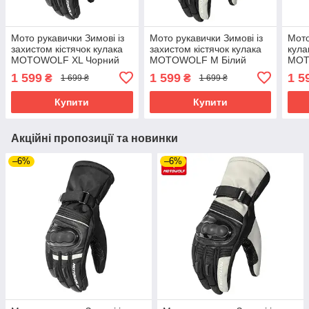
Мото рукавички Зимові із
Мото рукавички Зимові із
Мото
захистом кістячок кулака
захистом кістячок кулака
кула
MOTOWOLF XL Чорний
MOTOWOLF M Білий
MOT
MDL0318
MDL0318
MDL
1 599
1 599
1 5
₴
₴
1 699 ₴
1 699 ₴
Купити
Купити
Акційні пропозиції та новинки
–6%
–6%