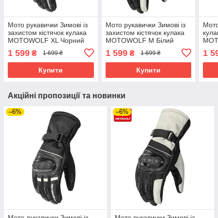
Мото рукавички Зимові із
Мото рукавички Зимові із
Мото
захистом кістячок кулака
захистом кістячок кулака
кула
MOTOWOLF XL Чорний
MOTOWOLF M Білий
MOT
MDL0318
MDL0318
MDL
1 599
1 599
1 5
₴
₴
1 699 ₴
1 699 ₴
Купити
Купити
Акційні пропозиції та новинки
–6%
–6%
Мото-рукавички Зимові із
Мото рукавички Зимові із