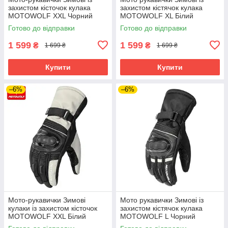
захистом кісточок кулака
захистом кістячок кулака
MOTOWOLF XXL Чорний
MOTOWOLF XL Білий
MDL0318
MDL0318
Готово до відправки
Готово до відправки
1 599
1 599
₴
₴
1 699 ₴
1 699 ₴
Купити
Купити
–6%
–6%
Мото-рукавички Зимові
Мото рукавички Зимові із
кулаки із захистом кісточок
захистом кістячок кулака
MOTOWOLF XXL Білий
MOTOWOLF L Чорний
MDL0318
MDL0318