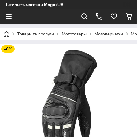
Інтернет-магазин MagazUA
Товари та послуги
Мототовары
Мотоперчатки
Мо
–6%