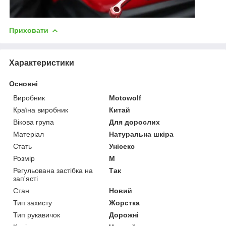
Приховати
Характеристики
Основні
Виробник
Motowolf
Країна виробник
Китай
Вікова група
Для дорослих
Матеріал
Натуральна шкіра
Стать
Унісекс
Розмір
M
Регульована застібка на
Так
зап'ясті
Стан
Новий
Тип захисту
Жорстка
Тип рукавичок
Дорожні