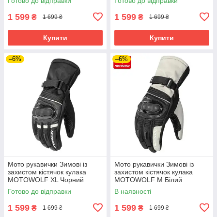
Готово до відправки
Готово до відправки
1 599
1 599
₴
₴
1 699 ₴
1 699 ₴
Купити
Купити
–6%
–6%
Мото рукавички Зимові із
Мото рукавички Зимові із
захистом кістячок кулака
захистом кістячок кулака
MOTOWOLF XL Чорний
MOTOWOLF M Білий
MDL0318
MDL0318
Готово до відправки
В наявності
1 599
1 599
₴
₴
1 699 ₴
1 699 ₴