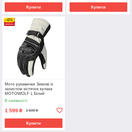
Купити
Купити
–6%
Мото рукавички Зимові із
захистом кістячок кулака
MOTOWOLF L Білий
MDL0318
В наявності
1 599
₴
1 699 ₴
Купити