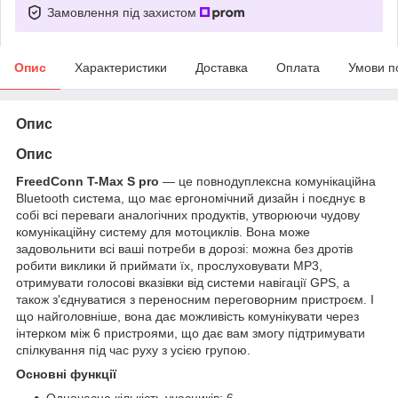
Замовлення під захистом
Опис
Характеристики
Доставка
Оплата
Умови п
Опис
Опис
FreedConn T-Max S pro
— це повнодуплексна комунікаційна
Bluetooth система, що має ергономічний дизайн і поєднує в
собі всі переваги аналогічних продуктів, утворюючи чудову
комунікаційну систему для мотоциклів. Вона може
задовольнити всі ваші потреби в дорозі: можна без дротів
робити виклики й приймати їх, прослуховувати МР3,
отримувати голосові вказівки від системи навігації GPS, а
також з'єднуватися з переносним переговорним пристроєм. І
що найголовніше, вона дає можливість комунікувати через
інтерком між 6 пристроями, що дає вам змогу підтримувати
спілкування під час руху з усією групою.
Основні функції
Одночасна кількість учасників: 6