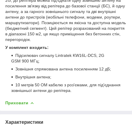
2G, до репітера можна під'єднати одну зовнішню антену на
посилення зв'язку від репітера до базової станції (БС), й одну
антену, а за гарного зовнішнього сигналу та дві внутрішні
антени до пристроїв (мобільні телефони, модеми, роутери,
маршрутизатори). Позиціюється як якісна та доступна модель
(бюджетний сегмент). Цей репітер розрахований на покриття
в діапазоні 150 м2, це якщо приміщення без бетонних стін,
перегородок.
У комплект входить:
Підсилювач сигналу Lintratek KW16L-DCS, 2G
GSM 900 МГц;
Зовнішня спрямована антена посиленням 12 дБ;
Внутрішня антена;
10 метрів 50 ОМ кабелю з роз'ємами, для під'єднання
зовнішньої антени до репітера.
Приховати
Характеристики