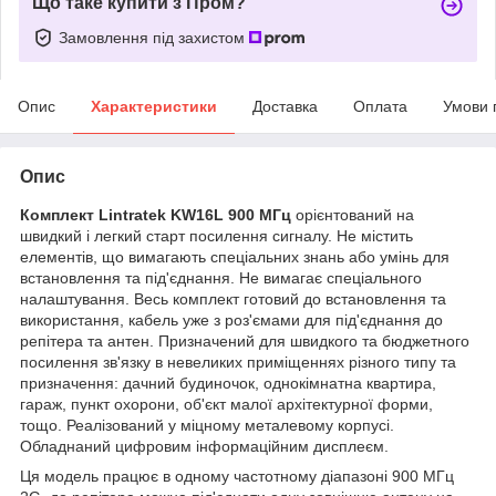
Що таке купити з Пром?
Замовлення під захистом
Опис
Характеристики
Доставка
Оплата
Умови 
Опис
Комплект Lintratek KW16L
900 МГц
орієнтований на
швидкий і легкий старт посилення сигналу. Не містить
елементів, що вимагають спеціальних знань або умінь для
встановлення та під'єднання. Не вимагає спеціального
налаштування. Весь комплект готовий до встановлення та
використання, кабель уже з роз'ємами для під'єднання до
репітера та антен. Призначений для швидкого та бюджетного
посилення зв'язку в невеликих приміщеннях різного типу та
призначення: дачний будиночок, однокімнатна квартира,
гараж, пункт охорони, об'єкт малої архітектурної форми,
тощо. Реалізований у міцному металевому корпусі.
Обладнаний цифровим інформаційним дисплеєм.
Ця модель працює в одному частотному діапазоні 900 МГц