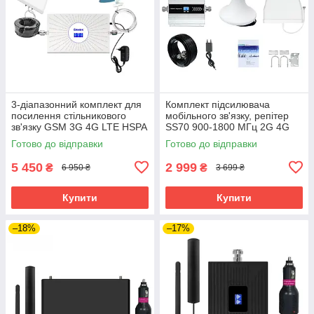
3-діапазонний комплект для
Комплект підсилювача
посилення стільникового
мобільного зв'язку, репітер
зв'язку GSM 3G 4G LTE HSPA
SS70 900-1800 МГц 2G 4G
Lintratek IMT GDW AA23
LTE
Готово до відправки
Готово до відправки
5 450
2 999
₴
₴
6 950 ₴
3 699 ₴
Купити
Купити
–18%
–17%