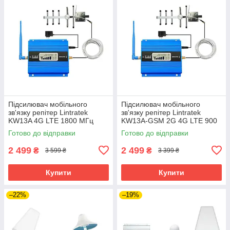
Підсилювач мобільного
Підсилювач мобільного
зв'язку репітер Lintratek
зв'язку репітер Lintratek
KW13A 4G LTE 1800 МГц
KW13A-GSM 2G 4G LTE 900
(антени 8 дБі + термінальна)
МГц (антени 8 дБі +
Готово до відправки
Готово до відправки
термінальна)
2 499
2 499
₴
₴
3 599 ₴
3 399 ₴
Купити
Купити
–22%
–19%