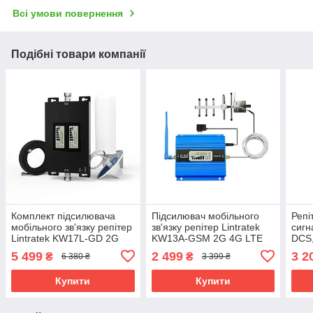
Всі умови повернення
Подібні товари компанії
Комплект підсилювача
Підсилювач мобільного
Репі
мобільного зв'язку репітер
зв'язку репітер Lintratek
сигн
Lintratek KW17L-GD 2G
KW13A-GSM 2G 4G LTE
DCS,
4G 900-1800 МГц
900 МГц (антени 8 дБі +
(пов
5 499
2 499
3 2
₴
₴
6 380 ₴
3 399 ₴
термінальна)
анте
Купити
Купити