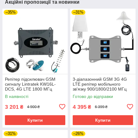
Акційні пропозиції та новинки
–35%
–31%
Репітер підсилювач GSM
3-діапазонний GSM 3G 4G
сигналу Lintratek KW16L-
LTE репітер мобільного
DCS, 4G LTE 1800 МГц
зв'язку 900/1800/2100 МГц
(повний комплект з антенами
стільникового зв'язку 2g/3g/4g
В наявності
Готово до відправки
та кабелями)
65dB
3 201
4 395
₴
₴
4 900 ₴
6 399 ₴
Купити
Купити
–31%
–26%