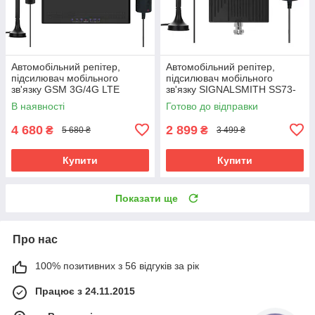
Автомобільний репітер,
Автомобільний репітер,
підсилювач мобільного
підсилювач мобільного
зв'язку GSM 3G/4G LTE
зв'язку SIGNALSMITH SS73-
SIGNALSMITH SS36-GDW
GD 900/1800 МГц 2G 4G LTE
В наявності
Готово до відправки
900/1800 2100 МГц
4 680
2 899
₴
₴
5 680 ₴
3 499 ₴
Купити
Купити
Показати ще
Про нас
100% позитивних з 56 відгуків за рік
Працює з 24.11.2015