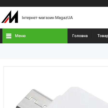
Інтернет-магазин MagazUA
Меню
Головна
Това
Товари
Акції
Новинки
Про нас
Відгуки
Доставка і оплата